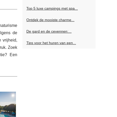
Top 5 luxe campings met spa...
Ontdek de mooiste charme...
naturisme
De gard en de cevennen:...
olgens de
 vrijheid,
Tips voor het huren van een...
ruk. Zoek
ntie? Een