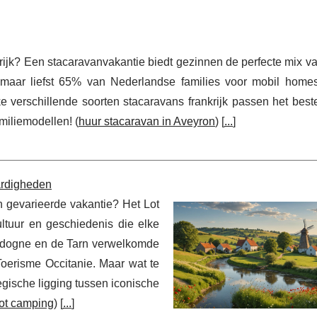
rijk? Een stacaravanvakantie biedt gezinnen de perfecte mix v
t maar liefst 65% van Nederlandse families voor mobil homes 
 verschillende soorten stacaravans frankrijk passen het beste
iliemodellen! (
huur stacaravan in Aveyron
) [
...
]
ardigheden
 gevarieerde vakantie? Het Lot
ultuur en geschiedenis die elke
ordogne en de Tarn verwelkomde
oerisme Occitanie. Maar wat te
tegische ligging tussen iconische
ot camping
) [
...
]