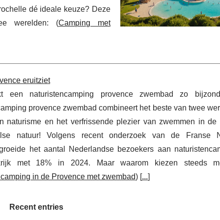
rochelle dé ideale keuze? Deze
ee werelden: (
Camping met
ence eruitziet
t een naturistencamping provence zwembad zo bijzon
camping provence zwembad combineert het beste van twee wer
an naturisme en het verfrissende plezier van zwemmen in de 
alse natuur! Volgens recent onderzoek van de Franse N
 groeide het aantal Nederlandse bezoekers aan naturistenca
nkrijk met 18% in 2024. Maar waarom kiezen steeds m
ncamping in de Provence met zwembad
) [
...
]
Recent entries