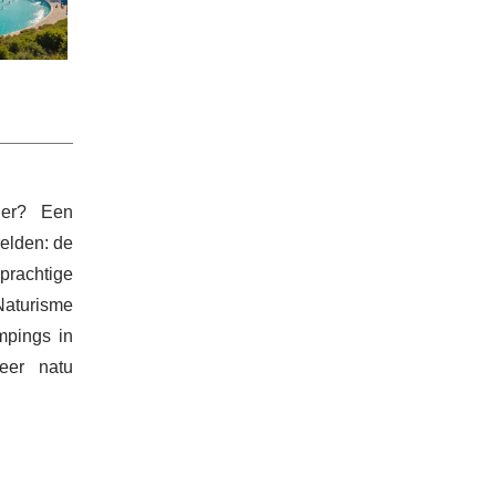
der? Een
elden: de
prachtige
aturisme
mpings in
eer natu