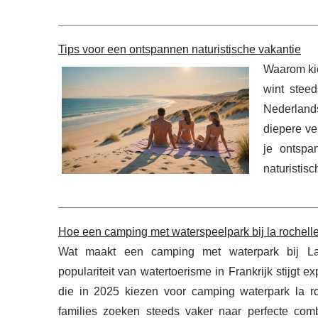
Tips voor een ontspannen naturistische vakantie
Waarom ki
wint stee
Nederlands
diepere ve
je ontspa
naturistis
Hoe een camping met waterspeelpark bij la rochelle 
Wat maakt een camping met waterpark bij La
populariteit van watertoerisme in Frankrijk stijgt
die in 2025 kiezen voor camping waterpark la ro
families zoeken steeds vaker naar perfecte comb