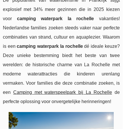
De populariteit van watertoerisme in Frankrijk stijgt
explosief met 34% meer gezinnen die in 2025 kiezen
voor
camping waterpark la rochelle
vakanties!
Nederlandse families zoeken steeds vaker naar perfecte
combinaties van strand, cultuur en aquaplezier. Waarom
is een
camping waterpark la rochelle
dé ideale keuze?
Deze unieke bestemming biedt het beste van twee
werelden: de historische charme van La Rochelle met
moderne waterattracties die kinderen urenlang
vermaken. Voor families die deze combinatie zoeken, is
een
Camping met waterspeelpark bij La Rochelle
de
perfecte oplossing voor onvergetelijke herinneringen!